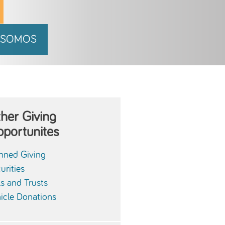
 SOMOS
her Giving
portunites
nned Giving
urities
ls and Trusts
icle Donations