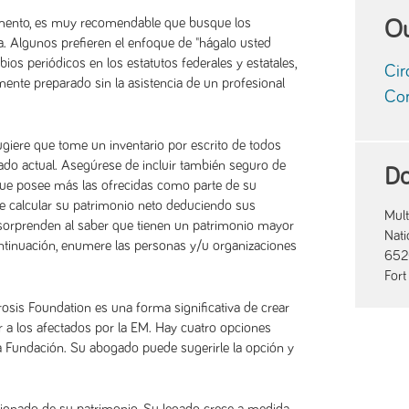
amento, es muy recomendable que busque los
Ou
. Algunos prefieren el enfoque de "hágalo usted
s periódicos en los estatutos federales y estatales,
Cir
mente preparado sin la asistencia de un profesional
Cor
giere que tome un inventario por escrito de todos
ado actual. Asegúrese de incluir también seguro de
Do
s que posee más las ofrecidas como parte de su
e calcular su patrimonio neto deduciendo sus
Mult
sorprenden al saber que tienen un patrimonio mayor
Nati
ntinuación, enumere las personas y/u organizaciones
652
For
osis Foundation es una forma significativa de crear
 a los afectados por la EM. Hay cuatro opciones
a Fundación. Su abogado puede sugerirle la opción y