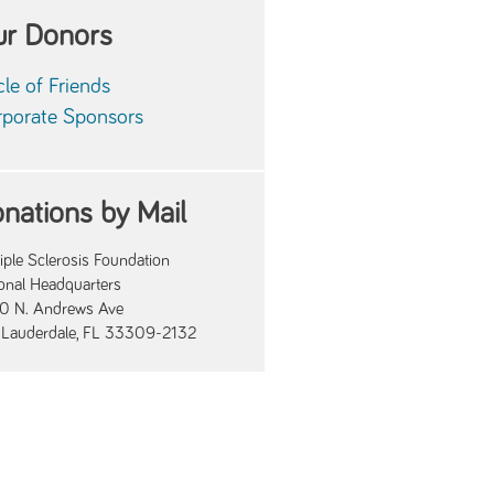
r Donors
cle of Friends
porate Sponsors
nations by Mail
iple Sclerosis Foundation
onal Headquarters
0 N. Andrews Ave
t Lauderdale, FL 33309-2132