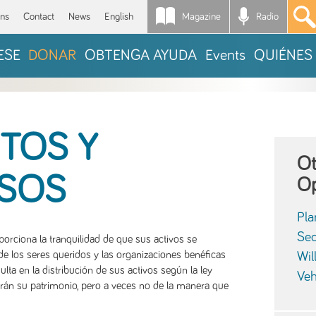
Magazine
Radio
*
ons
Contact
News
English
ESE
DONAR
OBTENGA AYUDA
Events
QUIÉNES
TOS Y
Ot
ISOS
Op
Pla
Sec
orciona la tranquilidad de que sus activos se
de los seres queridos y las organizaciones benéficas
Wil
lta en la distribución de sus activos según la ley
Veh
irán su patrimonio, pero a veces no de la manera que