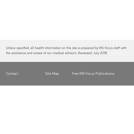
Unless specified, all health information on this site is prepared by MS Focus staff with
the assistance and review of our medical advisors. Reviewed: July 2018.
Contact
Site Map
Free MS Focus Publications